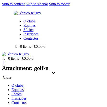
Skip to content
Skip to sidebar
Skip to footer
O clube
Equipas
Sócios
Inscrições
Contactos
0 items
-
€0.00
0
0 items
-
€0.00
0
Attachment: golf-n
Close
O clube
Equipas
Sócios
Inscrições
Contactos