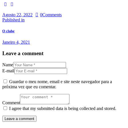
facebook-
instagram
1
Agosto 22, 2022
0
Comments
Navegação
Previous
Published in
post:
de
O clube
artigos
Janeiro 4, 2021
Leave a comment
Name
E-mail
Guardar o meu nome, email e site neste navegador para a
próxima vez que eu comentar.
Comment
I agree that my submitted data is being collected and stored.