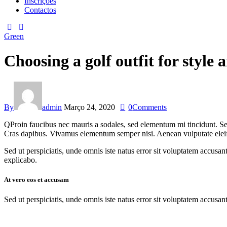
Inscrições
Contactos
facebook-
instagram
1
Green
Choosing a golf outfit for style
By
admin
Março 24, 2020
0
Comments
Q
Proin faucibus nec mauris a sodales, sed elementum mi tincidunt. Sed
Cras dapibus. Vivamus elementum semper nisi. Aenean vulputate eleifend
Sed ut perspiciatis, unde omnis iste natus error sit voluptatem accusan
explicabo.
At vero eos et accusam
Sed ut perspiciatis, unde omnis iste natus error sit voluptatem accusan