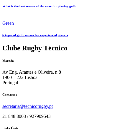
What is the best season of the year for playing golf?
Green
6 types of golf courses for experienced players
Clube Rugby Técnico
Morada
Av Eng. Arantes e Oliveira, n.8
1900 – 222 Lisboa
Portugal
Contactos
secretaria@tecnicorugby.pt
21 848 8003 / 927909543
Links Úteis