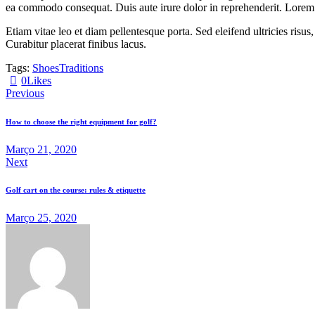
ea commodo consequat. Duis aute irure dolor in reprehenderit. Lorem i
Etiam vitae leo et diam pellentesque porta. Sed eleifend ultricies ri
Curabitur placerat finibus lacus.
Tags:
Shoes
Traditions
0
Likes
Navegação
Previous
de
How to choose the right equipment for golf?
artigos
Março 21, 2020
Next
Golf cart on the course: rules & etiquette
Março 25, 2020