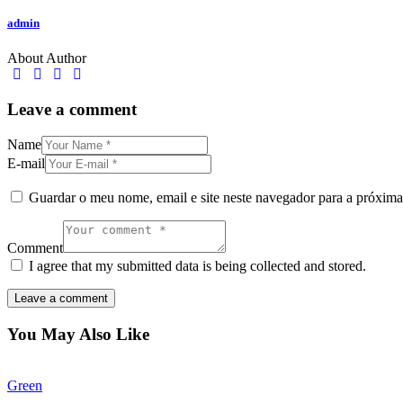
admin
About Author
facebook-
twitter-
dribble-
instagram
1
new
new
Leave a comment
Name
E-mail
Guardar o meu nome, email e site neste navegador para a próxima
Comment
I agree that my submitted data is being collected and stored.
You May Also Like
Green