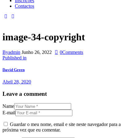
Inscrições
Contactos
facebook-
instagram
1
image-34-copyright
By
admin
Junho 26, 2022
0
Comments
Navegação
Previous
Published in
post:
de
David Green
artigos
Abril 28, 2020
Leave a comment
Name
E-mail
Guardar o meu nome, email e site neste navegador para a
próxima vez que eu comentar.